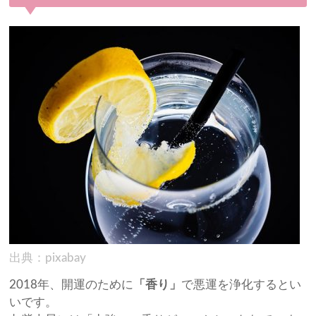
出典：pixabay
2018年、開運のために
「香り」
で悪運を浄化するとい
いです。