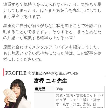
慎重すぎて気持ちを伝えられなかったり、気持ちが暴
走してしまったり。はたまた嫉妬心を丸出しにしてし
まう星座もあります。
星座別に自分が陥りがちな症状を知ることで冷静に行
動することができますよ。そうすると、きっとあなた
の片思いが成就する確率も上がるハズ！
原因と合わせてメンタルアドバイスも紹介しました。
もし片思いで辛い気持ちになった時は、この記事を参
考にしてくださいね。
PROFILE
恋愛相談が得意な電話占い師
富樫 ユキ先生
鑑定歴
38年
霊感・霊聴・霊感タロット（パ
ピュ版、ウェイト版）・算命
学・気学（方位、家相、ほ