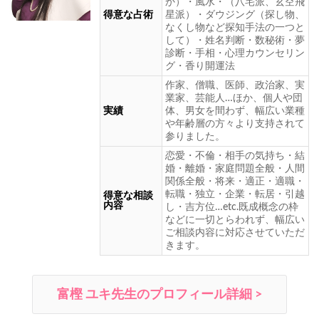
か）・風水・（八宅派、玄空飛
得意な占術
星派）・ダウジング（探し物、
なくし物など探知手法の一つと
して）・姓名判断・数秘術・夢
診断・手相・心理カウンセリン
グ・香り開運法
作家、僧職、医師、政治家、実
業家、芸能人…ほか、個人や団
実績
体、男女を間わず、幅広い業種
や年齢層の方々より支持されて
参りました。
恋愛・不倫・相手の気持ち・結
婚・離婚・家庭問題全般・人間
関係全般・将来・適正・適職・
転職・独立・企業・転居・引越
得意な相談
内容
し・吉方位…etc.既成概念の枠
などに一切とらわれず、幅広い
ご相談内容に対応させていただ
きます。
富樫 ユキ先生のプロフィール詳細 >