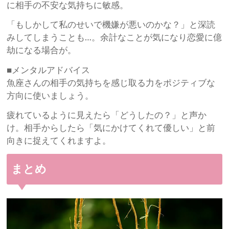
に相手の不安な気持ちに敏感。
「もしかして私のせいで機嫌が悪いのかな？」と深読
みしてしまうことも…。余計なことが気になり恋愛に億
劫になる場合が。
■メンタルアドバイス
魚座さんの相手の気持ちを感じ取る力をポジティブな
方向に使いましょう。
疲れているように見えたら「どうしたの？」と声か
け。相手からしたら「気にかけてくれて優しい」と前
向きに捉えてくれますよ。
まとめ