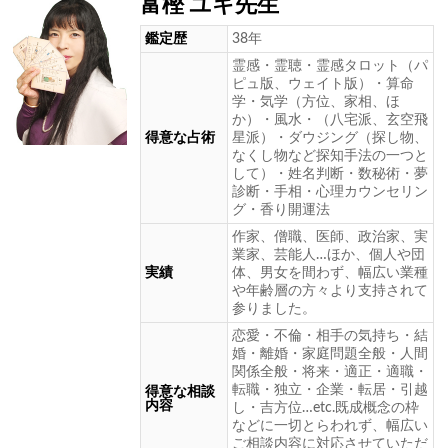
富樫 ユキ先生
鑑定歴
38年
霊感・霊聴・霊感タロット（パ
ピュ版、ウェイト版）・算命
学・気学（方位、家相、ほ
か）・風水・（八宅派、玄空飛
得意な占術
星派）・ダウジング（探し物、
なくし物など探知手法の一つと
して）・姓名判断・数秘術・夢
診断・手相・心理カウンセリン
グ・香り開運法
作家、僧職、医師、政治家、実
業家、芸能人…ほか、個人や団
実績
体、男女を間わず、幅広い業種
や年齢層の方々より支持されて
参りました。
恋愛・不倫・相手の気持ち・結
婚・離婚・家庭問題全般・人間
関係全般・将来・適正・適職・
転職・独立・企業・転居・引越
得意な相談
内容
し・吉方位…etc.既成概念の枠
などに一切とらわれず、幅広い
ご相談内容に対応させていただ