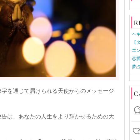
R
ヘキ
【タ
エン
恋
夢
数字を通じて届けられる天使からのメッセージ
C
忠告は、あなたの人生をより輝かせるための大