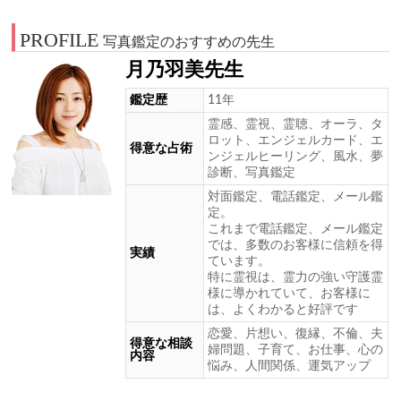
PROFILE
写真鑑定のおすすめの先生
月乃羽美先生
鑑定歴
11年
霊感、霊視、霊聴、オーラ、タ
ロット、エンジェルカード、エ
得意な占術
ンジェルヒーリング、風水、夢
診断、写真鑑定
対面鑑定、電話鑑定、メール鑑
定。
これまで電話鑑定、メール鑑定
では、多数のお客様に信頼を得
実績
ています。
特に霊視は、霊力の強い守護霊
様に導かれていて、お客様に
は、よくわかると好評です
恋愛、片想い、復縁、不倫、夫
得意な相談
婦問題、子育て、お仕事、心の
内容
悩み、人間関係、運気アップ