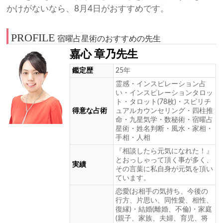
かけがないなら、8月4日がおすすめです。
PROFILE
宿曜占星術のおすすめの先生
嘉心 章乃先生
鑑定歴
25年
霊感・インスピレーション占
い・インスピレーションタロッ
ト・タロット(78枚)・スピリチ
得意な占術
ュアルカウンセリング・四柱推
命・九星気学・数秘術・宿曜占
星術・姓名判断・風水・家相・
手相・人相
『相談したら元気になれた！』
とおっしゃって頂く事が多く、
実績
その言葉に私自身が元気を頂い
ています。
恋愛(お相手の気持ち、今後の
行方、片思い、同性愛、相性、
復縁)・結婚(離婚、不倫)・家庭
(親子、家族、夫婦、育児、将