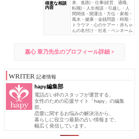
来、進路)・仕事(経営、適職、
得意な相談
内容
転職)・人生相談・引越し・人
間関係・開運法・方位・家相・
風水・健康・金銭問題・時期・
トラウマ・心のケアー・赤ちゃ
んの名付け・社名・ペンネーム
嘉心 章乃先生のプロフィール詳細 >
記者情報
hapy編集部
電話占い絆のスタッフが運営する、
女性のための応援サイト「hapy」の編集
部。
恋愛に関するお悩みの解決法から、
暮らしに役立つ最新の占い情報まで、
幅広く発信しています。