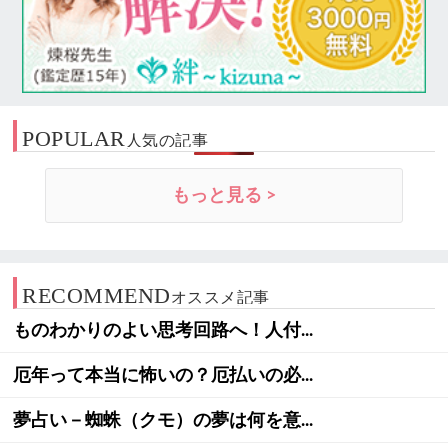
POPULAR
人気の記事
もっと見る >
RECOMMEND
オススメ記事
ものわかりのよい思考回路へ！人付...
厄年って本当に怖いの？厄払いの必...
夢占い－蜘蛛（クモ）の夢は何を意...