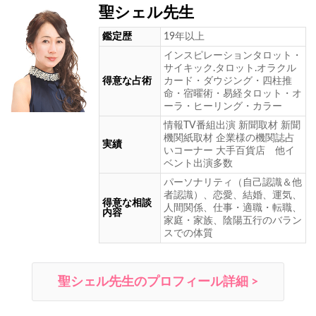
聖シェル先生
鑑定歴
19年以上
インスピレーションタロット・
サイキック.タロット.オラクル
得意な占術
カード・ダウジング・四柱推
命・宿曜術・易経タロット・オ
ーラ・ヒーリング・カラー
情報TV番組出演 新聞取材 新聞
機関紙取材 企業様の機関誌占
実績
いコーナー 大手百貨店 他イ
ベント出演多数
パーソナリティ（自己認識＆他
者認識）、恋愛、結婚、運気、
得意な相談
人間関係、仕事・適職・転職、
内容
家庭・家族、陰陽五行のバラン
スでの体質
聖シェル先生のプロフィール詳細 >