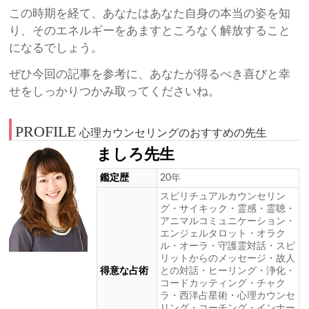
この時期を経て、あなたはあなた自身の本当の姿を知
り、そのエネルギーをあますところなく解放すること
になるでしょう。
ぜひ今回の記事を参考に、あなたが得るべき喜びと幸
せをしっかりつかみ取ってくださいね。
PROFILE
心理カウンセリングのおすすめの先生
ましろ先生
鑑定歴
20年
スピリチュアルカウンセリン
グ・サイキック・霊感・霊聴・
アニマルコミュニケーション・
エンジェルタロット・オラク
ル・オーラ・守護霊対話・スピ
リットからのメッセージ・故人
得意な占術
との対話・ヒーリング・浄化・
コードカッティング・チャク
ラ・西洋占星術・心理カウンセ
リング・コーチング・インナー