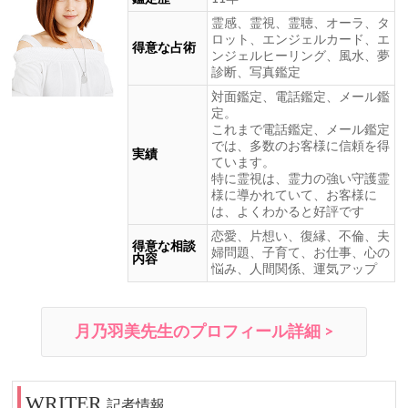
霊感、霊視、霊聴、オーラ、タ
ロット、エンジェルカード、エ
得意な占術
ンジェルヒーリング、風水、夢
診断、写真鑑定
対面鑑定、電話鑑定、メール鑑
定。
これまで電話鑑定、メール鑑定
では、多数のお客様に信頼を得
実績
ています。
特に霊視は、霊力の強い守護霊
様に導かれていて、お客様に
は、よくわかると好評です
恋愛、片想い、復縁、不倫、夫
得意な相談
婦問題、子育て、お仕事、心の
内容
悩み、人間関係、運気アップ
月乃羽美先生のプロフィール詳細 >
記者情報