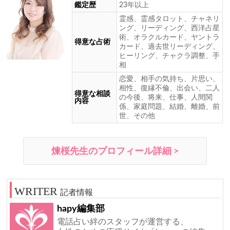
鑑定歴
23年以上
霊感、霊感タロット、チャネリ
ング、リーディング、西洋占星
術、オラクルカード、ヤントラ
得意な占術
カード、過去世リーディング、
ヒーリング、チャクラ調整、手
相
恋愛、相手の気持ち、片思い、
相性、復縁不倫、出会い、二人
得意な相談
の今後、将来、仕事、人間関
内容
係、家庭問題、結婚、離婚、前
世、その他
煉桜先生のプロフィール詳細 >
記者情報
hapy編集部
電話占い絆のスタッフが運営する、