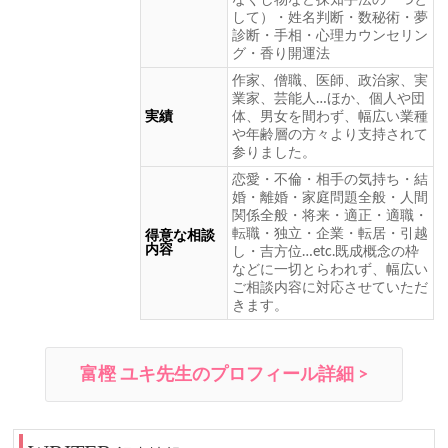
して）・姓名判断・数秘術・夢
診断・手相・心理カウンセリン
グ・香り開運法
作家、僧職、医師、政治家、実
業家、芸能人…ほか、個人や団
実績
体、男女を間わず、幅広い業種
や年齢層の方々より支持されて
参りました。
恋愛・不倫・相手の気持ち・結
婚・離婚・家庭問題全般・人間
関係全般・将来・適正・適職・
転職・独立・企業・転居・引越
得意な相談
内容
し・吉方位…etc.既成概念の枠
などに一切とらわれず、幅広い
ご相談内容に対応させていただ
きます。
富樫 ユキ先生のプロフィール詳細 >