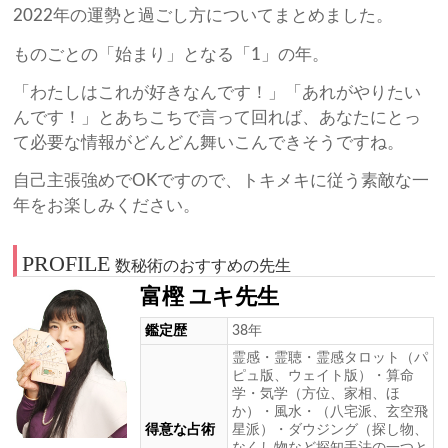
2022年の運勢と過ごし方についてまとめました。
ものごとの「始まり」となる「1」の年。
「わたしはこれが好きなんです！」「あれがやりたい
んです！」とあちこちで言って回れば、あなたにとっ
て必要な情報がどんどん舞いこんできそうですね。
自己主張強めでOKですので、トキメキに従う素敵な一
年をお楽しみください。
PROFILE
数秘術のおすすめの先生
富樫 ユキ先生
鑑定歴
38年
霊感・霊聴・霊感タロット（パ
ピュ版、ウェイト版）・算命
学・気学（方位、家相、ほ
か）・風水・（八宅派、玄空飛
得意な占術
星派）・ダウジング（探し物、
なくし物など探知手法の一つと