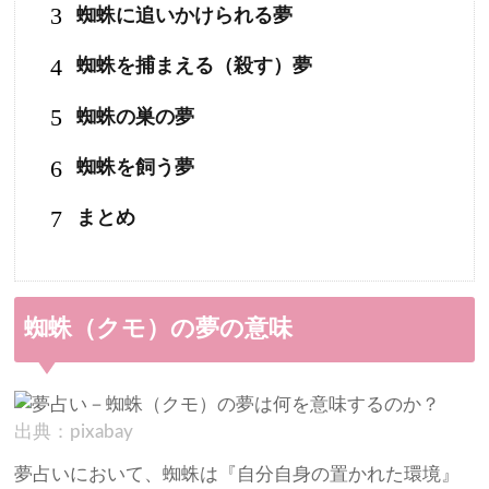
3
蜘蛛に追いかけられる夢
4
蜘蛛を捕まえる（殺す）夢
5
蜘蛛の巣の夢
6
蜘蛛を飼う夢
7
まとめ
蜘蛛（クモ）の夢の意味
出典：pixabay
夢占いにおいて、蜘蛛は『自分自身の置かれた環境』