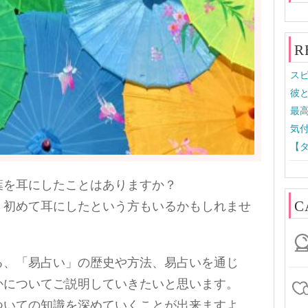
R
スピ
彼と
最高
気付
【タ
葉を耳にしたことはありますか？
C
、初めて耳にしたという方もいるかもしれませ
る、「易占い」の歴史や方法、易占いを通じ
かについてご説明していきたいと思います。
ついての知識を深めていくことが出来ますよ。