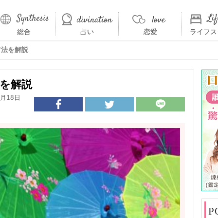
総合
占い
恋愛
ライフス
方法を解説
を解説
月18日
P