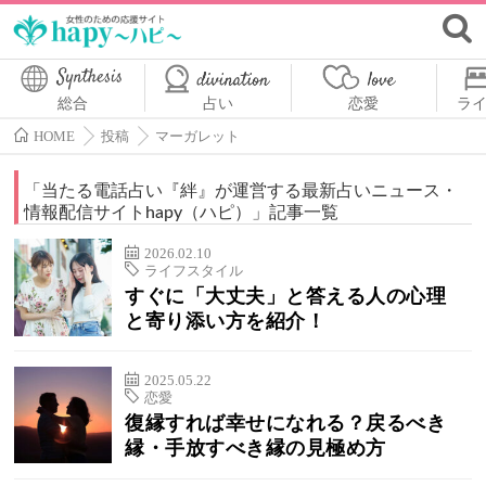
総合
占い
恋愛
ラ
HOME
投稿
マーガレット
「
当たる電話占い『絆』が運営する最新占いニュース・
情報配信サイトhapy（ハピ）
」記事一覧
2026.02.10
ライフスタイル
すぐに「大丈夫」と答える人の心理
と寄り添い方を紹介！
2025.05.22
恋愛
復縁すれば幸せになれる？戻るべき
縁・手放すべき縁の見極め方