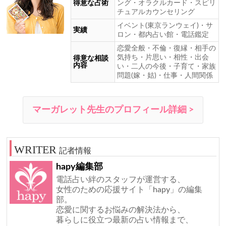
得意な占術
ング・オラクルカード・スピリ
チュアルカウンセリング
イベント(東京ランウェイ)・サ
実績
ロン・都内占い館・電話鑑定
恋愛全般・不倫・復縁・相手の
気持ち・片思い・相性・出会
得意な相談
内容
い・二人の今後・子育て・家族
問題(嫁・姑)・仕事・人間関係
マーガレット先生のプロフィール詳細 >
記者情報
hapy編集部
電話占い絆のスタッフが運営する、
女性のための応援サイト「hapy」の編集
部。
恋愛に関するお悩みの解決法から、
暮らしに役立つ最新の占い情報まで、