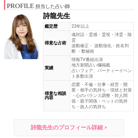
PROFILE
担当した占い師
詩龍先生
鑑定歴
23年以上
魂対話・霊感・霊視・浄霊・除
霊
得意な占術
波動修正・ 波動強化・姓名判
断 ・数秘術
情報TV番組出演
地方新聞占い欄掲載
実績
占いフェア、パーティーイベン
ト多数出演
恋愛・不倫・仕事・経営・開
業・相手の気持ち・現状と対策
得意な相談
・心のバランス調整・対人関
内容
係・親子関係・ペットの気持
ち・故人の気持ち
詩龍先生のプロフィール詳細 >