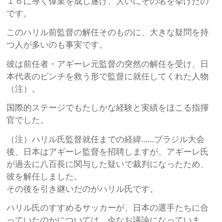
１６に導く偉業を成し遂げ、大いにその名を挙げたの
です。
このハリル前監督の解任そのものに、大きな疑問を持
つ人が多いのも事実です。
彼は前任者・アギーレ元監督の突然の解任を受け、日
本代表のピンチを救う形で監督に就任してくれた人物
（注）。
国際的ステージでもたしかな経験と実績をほこる指揮
官でした。
（注）ハリル氏監督就任までの経緯……ブラジル大会
後、日本はアギーレ監督を招聘しますが、アギーレ氏
が過去に八百長に関与した疑いで裁判になったため、
彼を解任しました。
その後を引き継いだのがハリル氏です。
ハリル氏のすすめるサッカーが、日本の選手たちに合
っていたのかについては、今なお議論になっていま