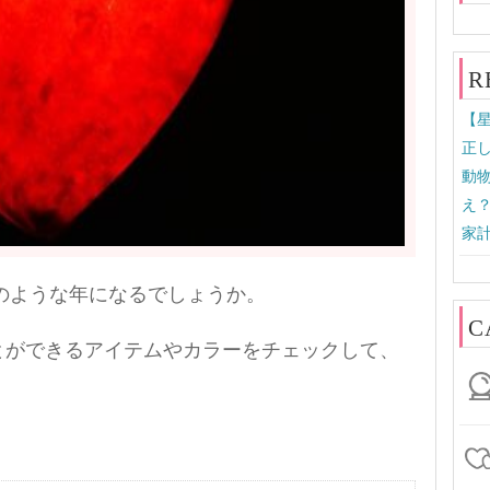
R
【星
正し
動
え？
家計
どのような年になるでしょうか。
C
とができるアイテムやカラーをチェックして、