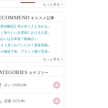
もっと見る >
ECOMMEND
オススメ記事
座別解説】気が合う人と合わな...
く知りたい占星術における土星...
物占いは日本発？動物占い
そう見られていたの？星座別第...
が破綻寸前。ブランド服で見栄...
もっと見る >
ATEGORIES
カテゴリー
占い
(1182記事)
恋愛
(227記事)