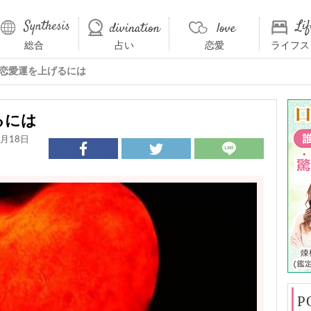
総合
占い
恋愛
ライフス
の恋愛運を上げるには
るには
月18日
P