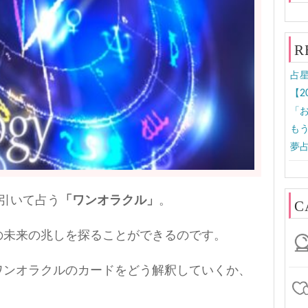
R
占
【2
「お
も
夢占
引いて占う
「ワンオラクル」
。
C
の未来の兆しを探ることができるのです。
ワンオラクルのカードをどう解釈していくか、