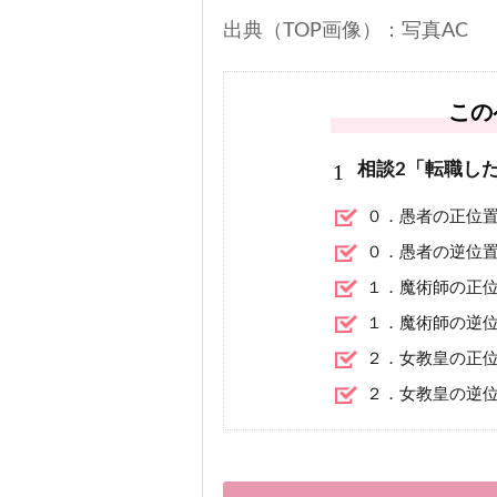
出典（TOP画像）：写真AC
この
1
相談2「転職し
０．愚者の正位
０．愚者の逆位
１．魔術師の正
１．魔術師の逆
２．女教皇の正
２．女教皇の逆