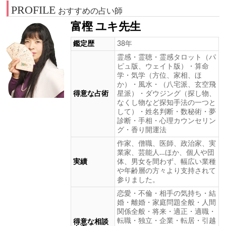
PROFILE
おすすめの占い師
富樫 ユキ先生
鑑定歴
38年
霊感・霊聴・霊感タロット（パ
ピュ版、ウェイト版）・算命
学・気学（方位、家相、ほ
か）・風水・（八宅派、玄空飛
得意な占術
星派）・ダウジング（探し物、
なくし物など探知手法の一つと
して）・姓名判断・数秘術・夢
診断・手相・心理カウンセリン
グ・香り開運法
作家、僧職、医師、政治家、実
業家、芸能人…ほか、個人や団
実績
体、男女を間わず、幅広い業種
や年齢層の方々より支持されて
参りました。
恋愛・不倫・相手の気持ち・結
婚・離婚・家庭問題全般・人間
関係全般・将来・適正・適職・
転職・独立・企業・転居・引越
得意な相談