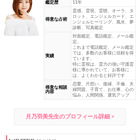
鑑定歴
11年
霊感、霊視、霊聴、オーラ、タ
ロット、エンジェルカード、エ
得意な占術
ンジェルヒーリング、風水、夢
診断、写真鑑定
対面鑑定、電話鑑定、メール鑑
定。
これまで電話鑑定、メール鑑定
では、多数のお客様に信頼を得
実績
ています。
特に霊視は、霊力の強い守護霊
様に導かれていて、お客様に
は、よくわかると好評です
恋愛、片想い、復縁、不倫、夫
得意な相談
婦問題、子育て、お仕事、心の
内容
悩み、人間関係、運気アップ
月乃羽美先生のプロフィール詳細 >