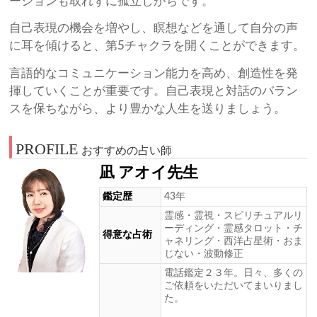
ーションも取れずに孤立しがちです。
自己表現の機会を増やし、瞑想などを通して自分の声
に耳を傾けると、第5チャクラを開くことができます。
言語的なコミュニケーション能力を高め、創造性を発
揮していくことが重要です。自己表現と対話のバラン
スを保ちながら、より豊かな人生を送りましょう。
PROFILE
おすすめの占い師
凪 アオイ先生
鑑定歴
43年
霊感・霊視・スピリチュアルリ
ーディング・霊感タロット・チ
得意な占術
ャネリング・西洋占星術・おま
じない・波動修正
電話鑑定２３年。日々、多くの
ご依頼をいただいてまいりまし
た。