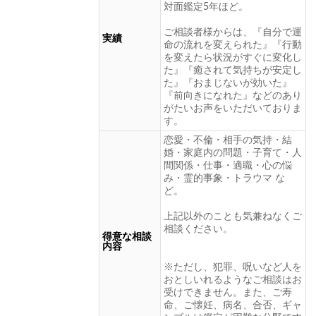
対面鑑定5年ほど。
ご相談者様からは、『自分で運
実績
命の流れを変えられた』『行動
を変えたら状況がすぐに変化し
た』『癒されて気持ちが安定し
た』『おまじないが効いた』
『前向きになれた』などのあり
がたいお声をいただいておりま
す。
恋愛・不倫・相手の気持・結
婚・家庭内の問題・子育て・人
間関係・仕事・適職・心の悩
み・霊的事象・トラウマ な
ど。
上記以外のことも気兼ねなくご
相談ください。
得意な相談
内容
※ただし、犯罪、呪いなど人を
おとしいれるようなご相談はお
受けできません。また、ご寿
命、ご懐妊、病名、合否、ギャ