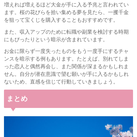
増えれば増えるほど大金が手に入る予兆と言われてい
ます。桜の花びらを拾い集める夢を見たら、一攫千金
を狙って宝くじを購入することもおすすめです。
また、収入アップのために転職や副業を検討する時期
にもぴったりという暗示が含まれています。
お金に限らず一度失ったものをもう一度手にするチャ
ンスを暗示する例もあります。たとえば、別れてしま
った恋人と偶然再会し、また関係が深まるかもしれま
せん。自分が潜在意識で望む願いが手に入るかもしれ
ないため、直感を信じて行動していきましょう。
まとめ