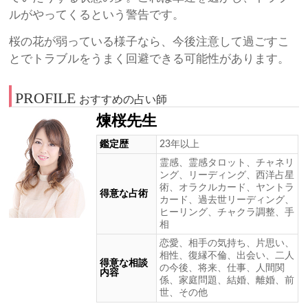
ルがやってくるという警告です。
桜の花が弱っている様子なら、今後注意して過ごすこ
とでトラブルをうまく回避できる可能性があります。
PROFILE
おすすめの占い師
煉桜先生
鑑定歴
23年以上
霊感、霊感タロット、チャネリ
ング、リーディング、西洋占星
術、オラクルカード、ヤントラ
得意な占術
カード、過去世リーディング、
ヒーリング、チャクラ調整、手
相
恋愛、相手の気持ち、片思い、
相性、復縁不倫、出会い、二人
得意な相談
の今後、将来、仕事、人間関
内容
係、家庭問題、結婚、離婚、前
世、その他