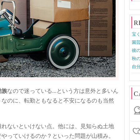
R
宝く
園芸
彼の
秋の
自分
勤族
なので迷っている…という方は意外と多いん
C
トなのに、転勤ともなると不安になるのも当然
離れないといけない点。他には、見知らぬ土地
でやっていけるのか？といった問題が山積み。