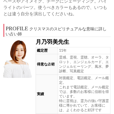
ベースやアイメイク、チークにシェーディング。ハイ
ライトのパーツ。使うべきカラーもあるので、いつも
とは違う自分を演出してくださいね。
PROFILE
クリスマスのスピリチュアルな意味に詳し
い占い師
月乃羽美先生
鑑定歴
11年
霊感、霊視、霊聴、オーラ、タ
ロット、エンジェルカード、エ
得意な占術
ンジェルヒーリング、風水、夢
診断、写真鑑定
対面鑑定、電話鑑定、メール鑑
定。
これまで電話鑑定、メール鑑定
では、多数のお客様に信頼を得
実績
ています。
特に霊視は、霊力の強い守護霊
様に導かれていて、お客様に
は、よくわかると好評です