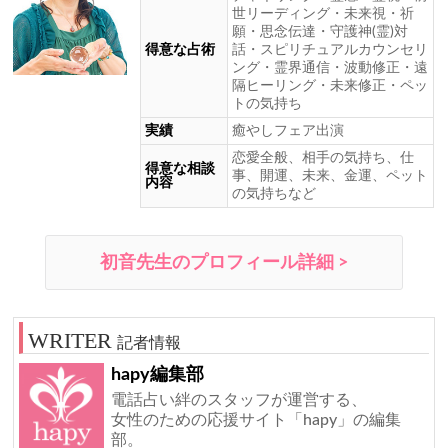
世リーディング・未来視・祈
願・思念伝達・守護神(霊)対
得意な占術
話・スピリチュアルカウンセリ
ング・霊界通信・波動修正・遠
隔ヒーリング・未来修正・ペッ
トの気持ち
実績
癒やしフェア出演
恋愛全般、相手の気持ち、仕
得意な相談
事、開運、未来、金運、ペット
内容
の気持ちなど
初音先生のプロフィール詳細 >
記者情報
hapy編集部
電話占い絆のスタッフが運営する、
女性のための応援サイト「hapy」の編集
部。