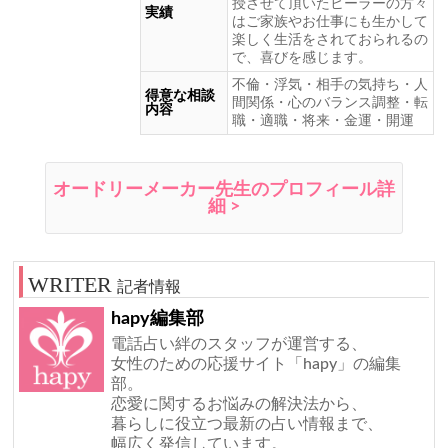
授させて頂いたヒーラーの方々
実績
はご家族やお仕事にも生かして
楽しく生活をされておられるの
で、喜びを感じます。
不倫・浮気・相手の気持ち・人
得意な相談
間関係・心のバランス調整・転
内容
職・適職・将来・金運・開運
オードリーメーカー先生のプロフィール詳
細 >
記者情報
hapy編集部
電話占い絆のスタッフが運営する、
女性のための応援サイト「hapy」の編集
部。
恋愛に関するお悩みの解決法から、
暮らしに役立つ最新の占い情報まで、
幅広く発信しています。