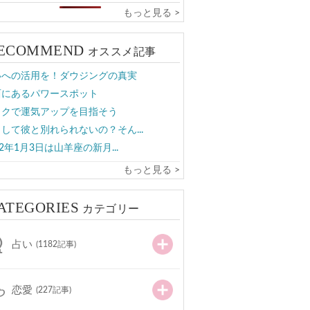
もっと見る >
ECOMMEND
オススメ記事
いへの活用を！ダウジングの真実
西にあるパワースポット
イクで運気アップを目指そう
して彼と別れられないの？そん...
22年1月3日は山羊座の新月...
もっと見る >
ATEGORIES
カテゴリー
占い
(1182記事)
恋愛
(227記事)