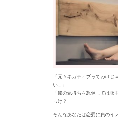
「元々ネガティブってわけじ
い…」
「彼の気持ちを想像しては夜
っけ？」
そんなあなたは恋愛に負のイ