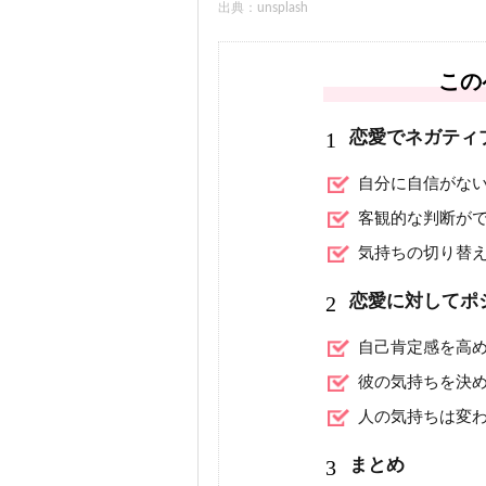
出典：unsplash
この
1
恋愛でネガティ
自分に自信がな
客観的な判断が
気持ちの切り替
2
恋愛に対してポ
自己肯定感を高
彼の気持ちを決
人の気持ちは変
3
まとめ