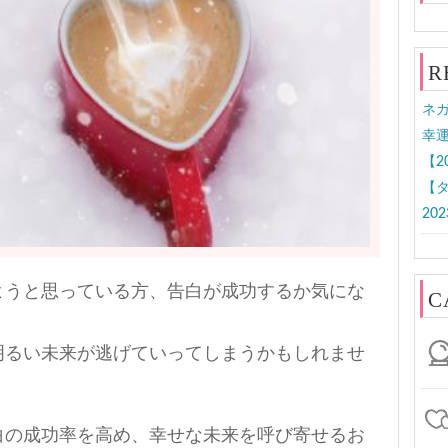
R
ネ
幸運
【2
【タ
20
ようと思っている方、告白が成功するか気にな
C
明るい未来が逃げていってしまうかもしれませ
白の成功率を高め、幸せな未来を呼び寄せるお