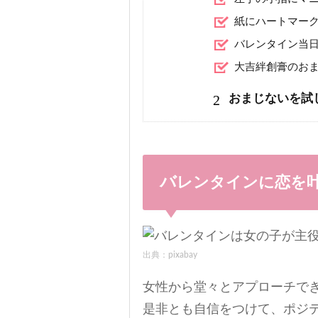
紙にハートマー
バレンタイン当
大吉絆創膏のお
2
おまじないを試
バレンタインに恋を
出典：pixabay
女性から堂々とアプローチで
是非とも自信をつけて、ポジ