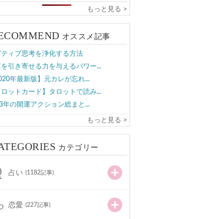
もっと見る >
ECOMMEND
オススメ記事
ガティブ思考を浄化する方法
を引き寄せる力を与えるパワー...
020年最新版】元カレが忘れ...
ロットカード】タロットで読み...
23年の開運アクション総まと...
もっと見る >
ATEGORIES
カテゴリー
占い
(1182記事)
恋愛
(227記事)