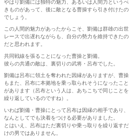
やはり劉備には独特の魅力、あるいは人間力というべ
きものがあって、後に敵となる曹操すら引き付けたの
でしょう。
この人間的魅力があったからこそ、劉備は群雄の出世
レースで出遅れながらも、自分の勢力を維持できたの
だと思われます。
共同戦線を張ることになった曹操と劉備。
彼らの共通の敵は、裏切りの武将・呂布でした。
劉備は呂布に領土を奪われた因縁がありますが、曹操
もまた、呂布に本拠地を乗っ取られそうになったこと
があります（呂布という人は、あちこちで同じことを
繰り返しているのですね）。
いわば劉備・曹操にとって呂布は因縁の相手であり、
なんとしてでも決着をつける必要がありました。
とはいえ、呂布はただ裏切りや乗っ取りを繰り返すだ
けの男ではありません。