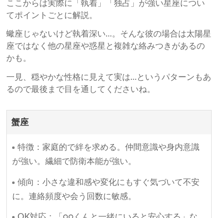
ここからは実際に「執着」「独占」が強い星座につい
てポイントごとに解説。
蠍座じゃないけど執着深い…。そんな彼の場合は太陽星
座ではなく他の星座や惑星と複雑な絡みつきがあるの
かも。
一見、穏やかな性格に見えて実は…というパターンもあ
るので最後まで目を通してくださいね。
蟹座
特徴：家庭的で絆を求める。仲間意識や身内意識
が強い。繊細で防衛本能が強い。
傾向：小さな違和感や変化にもすぐ気づいて不安
に。連絡頻度や会う回数に敏感。
OK対応：「○○くんと一緒にいると安心する」な