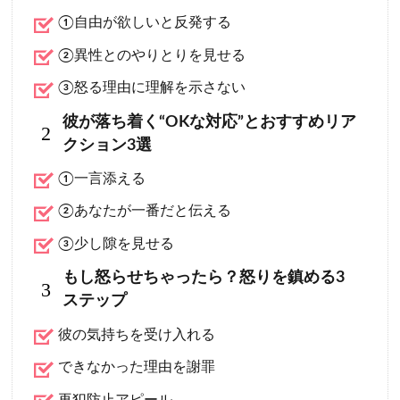
①自由が欲しいと反発する
②異性とのやりとりを見せる
③怒る理由に理解を示さない
彼が落ち着く“OKな対応”とおすすめリア
2
クション3選
①一言添える
②あなたが一番だと伝える
③少し隙を見せる
もし怒らせちゃったら？怒りを鎮める3
3
ステップ
彼の気持ちを受け入れる
できなかった理由を謝罪
再犯防止アピール