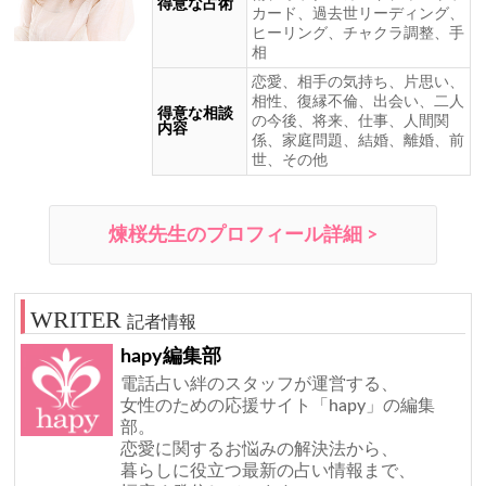
得意な占術
カード、過去世リーディング、
ヒーリング、チャクラ調整、手
相
恋愛、相手の気持ち、片思い、
相性、復縁不倫、出会い、二人
得意な相談
の今後、将来、仕事、人間関
内容
係、家庭問題、結婚、離婚、前
世、その他
煉桜先生のプロフィール詳細 >
記者情報
hapy編集部
電話占い絆のスタッフが運営する、
女性のための応援サイト「hapy」の編集
部。
恋愛に関するお悩みの解決法から、
暮らしに役立つ最新の占い情報まで、