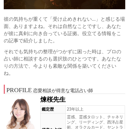
彼の気持ちが重くて「受け止めきれない…」と感じる場
面、ありますよね。それは自然なことですし、あなた
が彼に真剣に向き合っている証拠。役立てる情報をこ
の記事で紹介しました。
それでも気持ちの整理がつかずに困った時は、プロの
占い師に相談するのも選択肢のひとつです。あなたな
りの方法で、今よりも素敵な関係を築いてください
ね。
PROFILE
恋愛相談が得意な電話占い師
煉桜先生
鑑定歴
23年以上
霊感、霊感タロット、チャネリ
ング、リーディング、西洋占星
術、オラクルカード、ヤントラ