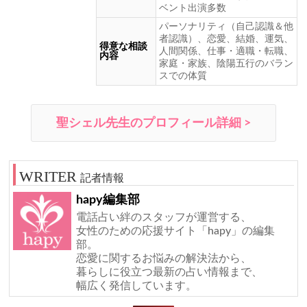
ベント出演多数
パーソナリティ（自己認識＆他
者認識）、恋愛、結婚、運気、
得意な相談
人間関係、仕事・適職・転職、
内容
家庭・家族、陰陽五行のバラン
スでの体質
聖シェル先生のプロフィール詳細 >
記者情報
hapy編集部
電話占い絆のスタッフが運営する、
女性のための応援サイト「hapy」の編集
部。
恋愛に関するお悩みの解決法から、
暮らしに役立つ最新の占い情報まで、
幅広く発信しています。