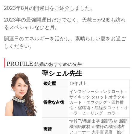
2023年8月の開運日をご紹介しました。
2023年の最強開運日だけでなく、天赦日が2度も訪れ
るスペシャルなひと月。
開運日のエネルギーを活かし、素晴らしい夏をお過ご
しください。
PROFILE
結婚のおすすめの先生
聖シェル先生
鑑定歴
19年以上
インスピレーションタロット・
サイキック.タロット.オラクル
得意な占術
カード・ダウジング・四柱推
命・宿曜術・易経タロット・オ
ーラ・ヒーリング・カラー
情報TV番組出演 新聞取材 新聞
機関紙取材 企業様の機関誌占
実績
いコーナー 大手百貨店 他イ