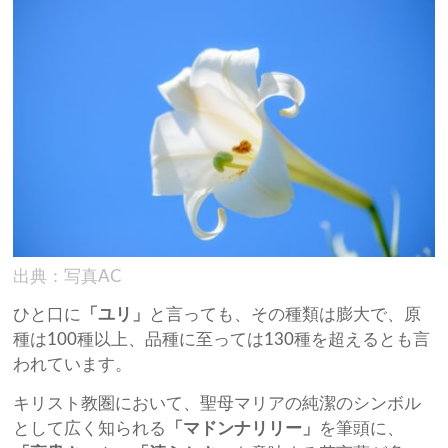
出典：写真AC
ひと口に
「ユリ」
と言っても、その種類は膨大で、原
種は100種以上、品種に至っては130種を超えるとも言
われています。
キリスト教圏において、聖母マリアの純潔のシンボル
として広く知られる
「マドンナリリー」
を筆頭に、