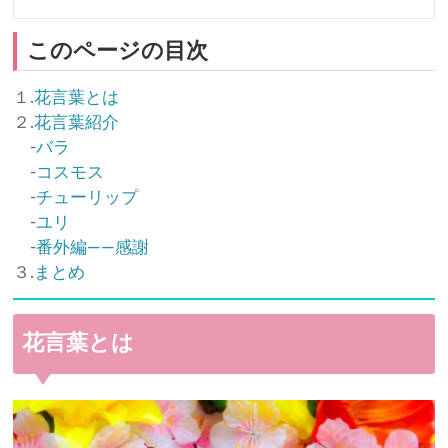
このページの目次
１.
花言葉とは
２.
花言葉紹介
-
バラ
-
コスモス
-
チューリップ
-
ユリ
-
番外編――感謝
３.
まとめ
花言葉とは