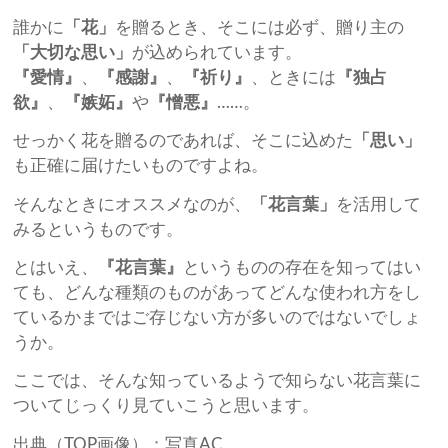
誰かに
「花」
を贈るとき、そこには必ず、贈り主の
「大切な思い」
が込められています。
『愛情』
、
『感謝』
、
『祈り』
、ときには
『独占
欲』
、
『嫉妬』
や
『憎悪』
……。
せっかく花を贈るのであれば、そこに込めた
「思い」
も正確に届けたいものですよね。
そんなときにオススメなのが、
「花言葉」
を活用して
みるというものです。
とはいえ、
『花言葉』
というものの存在を知ってはい
ても、どんな種類のものがあってどんな使われ方をし
ているかまではご存じない方が多いのではないでしょ
うか。
ここでは、そんな知っているようで知らない花言葉に
ついてじっくり見ていこうと思います。
出典（TOP画像）：写真AC