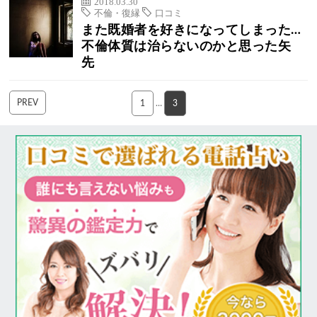
2018.03.30
不倫・復縁
口コミ
また既婚者を好きになってしまった…
不倫体質は治らないのかと思った矢
先
PREV
1
…
3