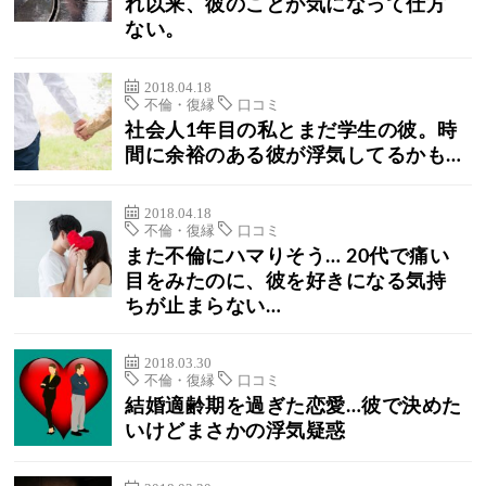
れ以来、彼のことが気になって仕方
ない。
2018.04.18
不倫・復縁
口コミ
社会人1年目の私とまだ学生の彼。時
間に余裕のある彼が浮気してるかも…
2018.04.18
不倫・復縁
口コミ
また不倫にハマりそう… 20代で痛い
目をみたのに、彼を好きになる気持
ちが止まらない…
2018.03.30
不倫・復縁
口コミ
結婚適齢期を過ぎた恋愛…彼で決めた
いけどまさかの浮気疑惑