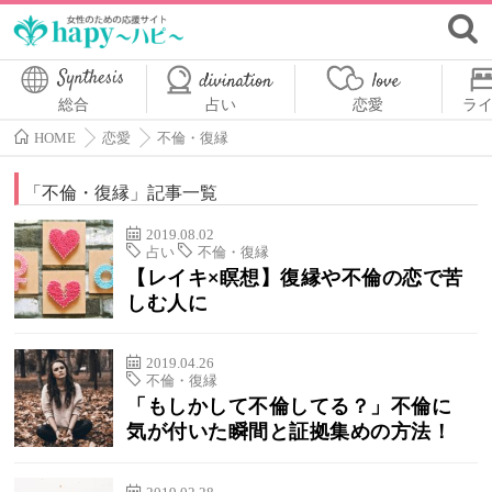
総合
占い
恋愛
ラ
HOME
恋愛
不倫・復縁
「
不倫・復縁
」記事一覧
2019.08.02
占い
不倫・復縁
【レイキ×瞑想】復縁や不倫の恋で苦
しむ人に
2019.04.26
不倫・復縁
「もしかして不倫してる？」不倫に
気が付いた瞬間と証拠集めの方法！
2019.02.28