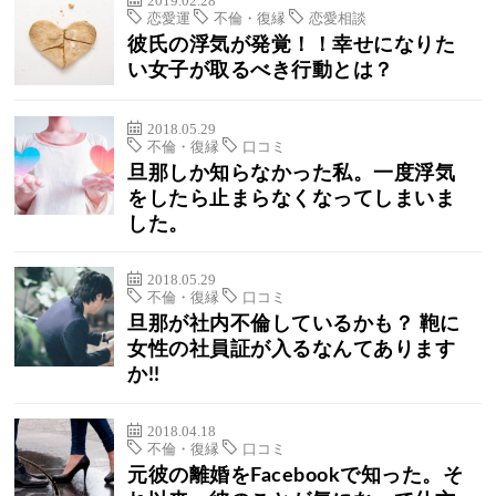
恋愛運
不倫・復縁
恋愛相談
彼氏の浮気が発覚！！幸せになりた
い女子が取るべき行動とは？
2018.05.29
不倫・復縁
口コミ
旦那しか知らなかった私。一度浮気
をしたら止まらなくなってしまいま
した。
2018.05.29
不倫・復縁
口コミ
旦那が社内不倫しているかも？ 鞄に
女性の社員証が入るなんてあります
か!!
2018.04.18
不倫・復縁
口コミ
元彼の離婚をFacebookで知った。そ