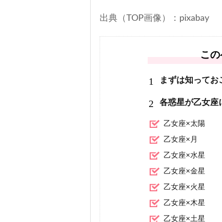
出典（TOP画像）：pixabay
この
1
まずは知ってお
2
各惑星が乙女座
乙女座×太陽
乙女座×月
乙女座×水星
乙女座×金星
乙女座×火星
乙女座×木星
乙女座×土星