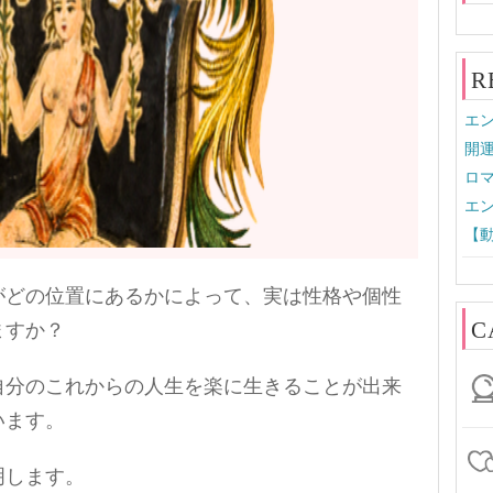
R
エン
開
ロマ
エン
【
がどの位置にあるかによって、実は性格や個性
C
ますか？
自分のこれからの人生を楽に生きることが出来
います。
明します。