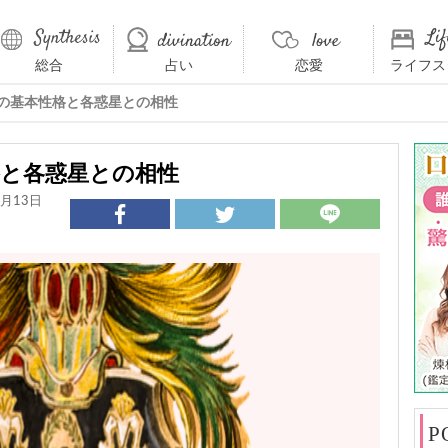
総合
占い
恋愛
ライフス
座の基本性格と各惑星との相性
格と各惑星との相性
月13日
P