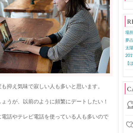
R
場
夢占
太
20
【ほ
度も抑え気味で寂しい人も多いと思います。
C
しょうが、以前のように頻繁にデートしたい！
に電話やテレビ電話を使っている人も多いので