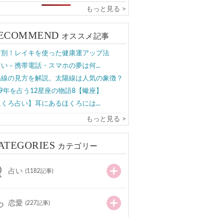
もっと見る >
ECOMMEND
オススメ記事
所別！レイキを使った健康運アップ法
い－携帯電話・スマホの夢は何...
陽線の見方を解説。太陽線は人気の象徴？
19年を占う12星座の物語8【蠍座】
くろ占い】耳にあるほくろには...
もっと見る >
ATEGORIES
カテゴリー
占い
(1182記事)
恋愛
(227記事)