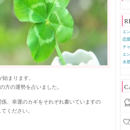
R
エン
恋
チャ
エン
水星
期が始まります。
C
れの方の運勢を占いました。
関係、幸運のカギをそれぞれ書いていますの
してください。